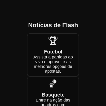
Notícias de Flash
🏆
Futebol
Assista a partidas ao
vivo e aproveite as
melhores opções de
apostas.
🏀
Basquete
Entre na ação das
quadras com