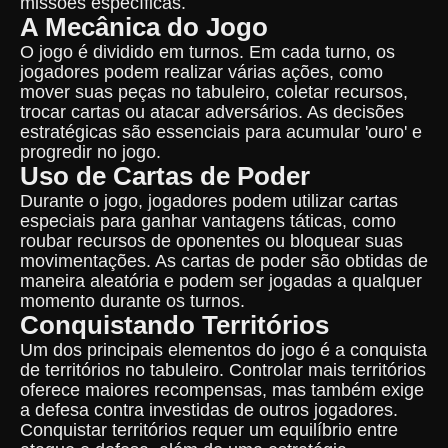
missões específicas.
A Mecânica do Jogo
O jogo é dividido em turnos. Em cada turno, os
jogadores podem realizar várias ações, como
mover suas peças no tabuleiro, coletar recursos,
trocar cartas ou atacar adversários. As decisões
estratégicas são essenciais para acumular 'ouro' e
progredir no jogo.
Uso de Cartas de Poder
Durante o jogo, jogadores podem utilizar cartas
especiais para ganhar vantagens táticas, como
roubar recursos de oponentes ou bloquear suas
movimentações. As cartas de poder são obtidas de
maneira aleatória e podem ser jogadas a qualquer
momento durante os turnos.
Conquistando Territórios
Um dos principais elementos do jogo é a conquista
de territórios no tabuleiro. Controlar mais territórios
oferece maiores recompensas, mas também exige
a defesa contra investidas de outros jogadores.
Conquistar territórios requer um equilíbrio entre