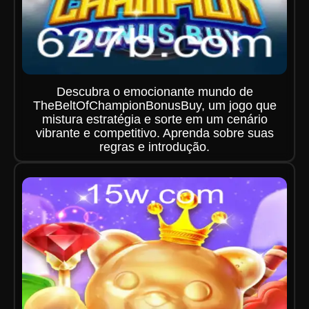
Descubra o emocionante mundo de
TheBeltOfChampionBonusBuy, um jogo que
mistura estratégia e sorte em um cenário
vibrante e competitivo. Aprenda sobre suas
regras e introdução.