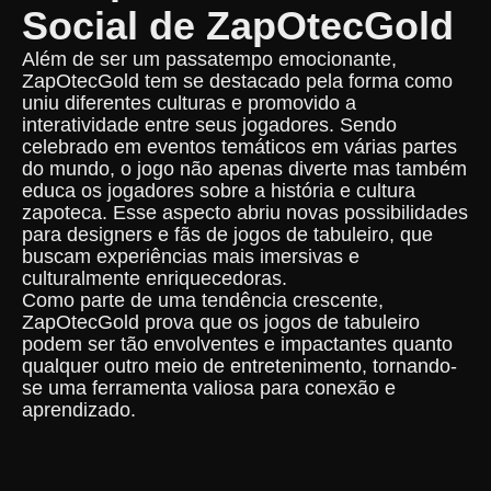
Social de ZapOtecGold
Além de ser um passatempo emocionante,
ZapOtecGold tem se destacado pela forma como
uniu diferentes culturas e promovido a
interatividade entre seus jogadores. Sendo
celebrado em eventos temáticos em várias partes
do mundo, o jogo não apenas diverte mas também
educa os jogadores sobre a história e cultura
zapoteca. Esse aspecto abriu novas possibilidades
para designers e fãs de jogos de tabuleiro, que
buscam experiências mais imersivas e
culturalmente enriquecedoras.
Como parte de uma tendência crescente,
ZapOtecGold prova que os jogos de tabuleiro
podem ser tão envolventes e impactantes quanto
qualquer outro meio de entretenimento, tornando-
se uma ferramenta valiosa para conexão e
aprendizado.