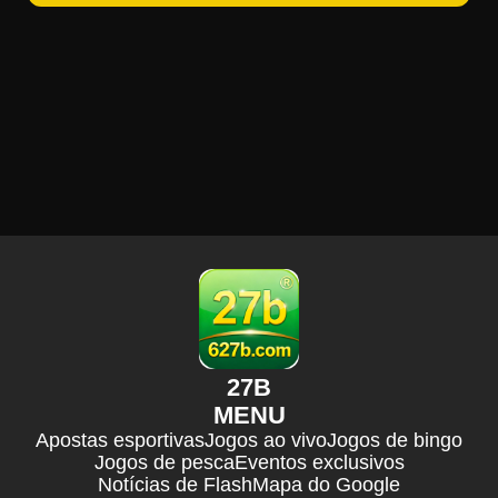
27B
MENU
Apostas esportivas
Jogos ao vivo
Jogos de bingo
Jogos de pesca
Eventos exclusivos
Notícias de Flash
Mapa do Google