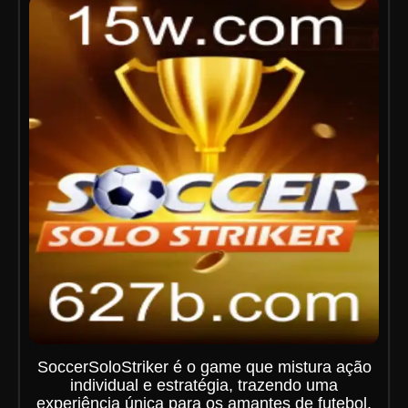
SoccerSoloStriker é o game que mistura ação
individual e estratégia, trazendo uma
experiência única para os amantes de futebol,