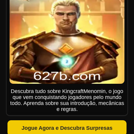
Descubra tudo sobre KingcraftMenomin, o jogo
que vem conquistando jogadores pelo mundo
todo. Aprenda sobre sua introdução, mecânicas
e regras.
Jogue Agora e Descubra Surpresas