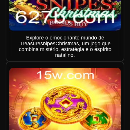
Explore o emocionante mundo de
TreasuresnipesChristmas, um jogo que
combina mistério, estratégia e o espírito
natalino.