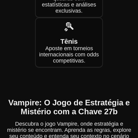
estatísticas e análises
exclusivas.
🎾
Tênis
Aposte em torneios
internacionais com odds
competitivas.
Vampire: O Jogo de Estratégia e
Mistério com a Chave 27b
Descubra o jogo Vampire, onde estratégia e
mistério se encontram. Aprenda as regras, explore
seu conteúdo e entenda seu contexto no cenário