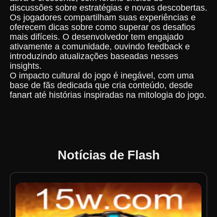
discussões sobre estratégias e novas descobertas.
Os jogadores compartilham suas experiências e
oferecem dicas sobre como superar os desafios
mais difíceis. O desenvolvedor tem engajado
ativamente a comunidade, ouvindo feedback e
introduzindo atualizações baseadas nesses
insights.
O impacto cultural do jogo é inegável, com uma
base de fãs dedicada que cria conteúdo, desde
fanart até histórias inspiradas na mitologia do jogo.
Notícias de Flash