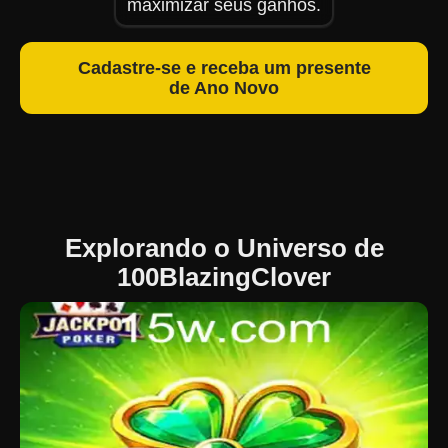
maximizar seus ganhos.
Cadastre-se e receba um presente
de Ano Novo
Explorando o Universo de
100BlazingClover