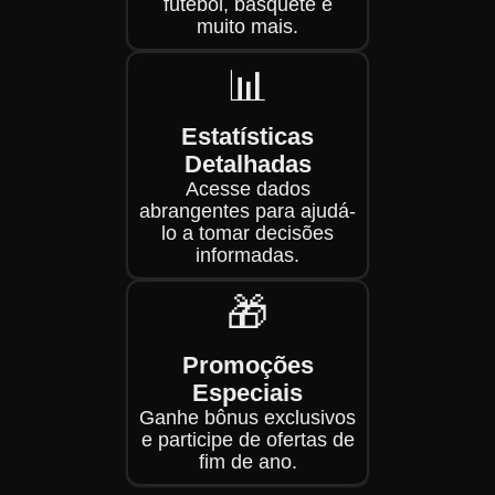
futebol, basquete e
muito mais.
📊
Estatísticas
Detalhadas
Acesse dados
abrangentes para ajudá-
lo a tomar decisões
informadas.
🎁
Promoções
Especiais
Ganhe bônus exclusivos
e participe de ofertas de
fim de ano.