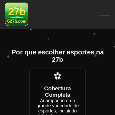
❄
❄
❄
❄
Por que escolher esportes na
❄
❄
27b
❄
⚽
❄
❄
Cobertura
Completa
Acompanhe uma
grande variedade de
esportes, incluindo