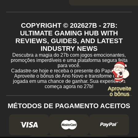
COPYRIGHT ©
2026
27B - 27B:
ULTIMATE GAMING HUB WITH
REVIEWS, GUIDES, AND LATEST
INDUSTRY NEWS
Descubra a magia do 27b com jogos emocionantes,
promoções imperdíveis e uma plataforma segura feita
para você.
Cadastre-se hoje e receba o presente do Papai Noel!
Aproveite o bônus de Ano Novo e transforme cada
jogada em uma chance de ganhar. Sua experiência
começa agora no 27b!
Aproveite
o bônus
MÉTODOS DE PAGAMENTO ACEITOS