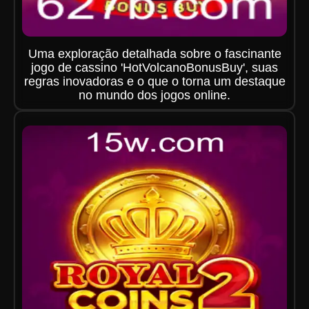
Uma exploração detalhada sobre o fascinante
jogo de cassino 'HotVolcanoBonusBuy', suas
regras inovadoras e o que o torna um destaque
no mundo dos jogos online.