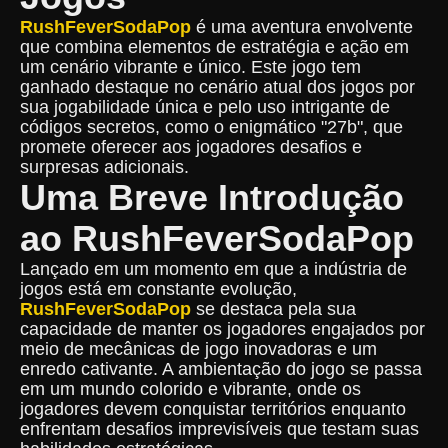
RushFeverSodaPop
é uma aventura envolvente
que combina elementos de estratégia e ação em
um cenário vibrante e único. Este jogo tem
ganhado destaque no cenário atual dos jogos por
sua jogabilidade única e pelo uso intrigante de
códigos secretos, como o enigmático "27b", que
promete oferecer aos jogadores desafios e
surpresas adicionais.
Uma Breve Introdução
ao RushFeverSodaPop
Lançado em um momento em que a indústria de
jogos está em constante evolução,
RushFeverSodaPop
se destaca pela sua
capacidade de manter os jogadores engajados por
meio de mecânicas de jogo inovadoras e um
enredo cativante. A ambientação do jogo se passa
em um mundo colorido e vibrante, onde os
jogadores devem conquistar territórios enquanto
enfrentam desafios imprevisíveis que testam suas