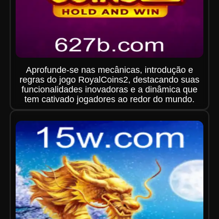
Aprofunde-se nas mecânicas, introdução e
regras do jogo RoyalCoins2, destacando suas
funcionalidades inovadoras e a dinâmica que
tem cativado jogadores ao redor do mundo.