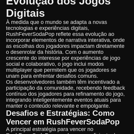
Evolução dos Jogos
Digitais
À medida que o mundo se adapta a novas
tecnologias e experiências digitais,
RushFeverSodaPop reflete essa evolução ao
incorporar elementos de narrativa interativa, onde
as escolhas dos jogadores impactam diretamente
o desenrolar da história. Com o aumento
crescente do interesse por experiências de jogo
social e colaborativo, o jogo inclui modos
multiplayer que permitem que os jogadores se
unam para enfrentar desafios comuns.
Os desenvolvedores também têm incentivado a
participação da comunidade, recebendo feedback
contínuo dos jogadores para refinamento do jogo,
integrando inteligentemente eventos atuais para
manter o conteúdo relevante e empolgante.
Desafios e Estratégias: Como
Vencer em RushFeverSodaPop
A principal estratégia para vencer no