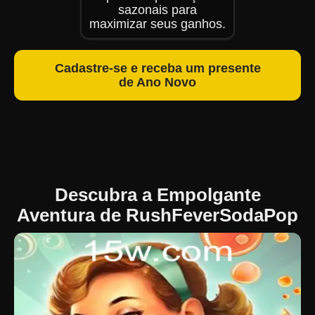
sazonais para
maximizar seus ganhos.
Cadastre-se e receba um presente
de Ano Novo
Descubra a Empolgante
Aventura de RushFeverSodaPop