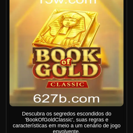
Descubra os segredos escondidos do
'BookOfGoldClassic', suas regras e
características em meio a um cenário de jogo
envolvente.