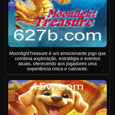
MoonlightTreasure é um emocionante jogo que
combina exploração, estratégia e eventos
atuais, oferecendo aos jogadores uma
experiência única e cativante.