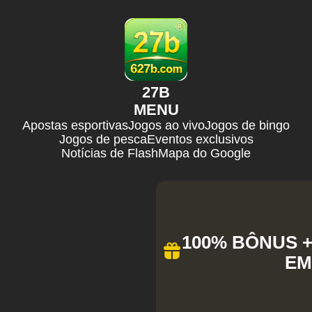
27B
MENU
Apostas esportivas
Jogos ao vivo
Jogos de bingo
Jogos de pesca
Eventos exclusivos
Notícias de Flash
Mapa do Google
100% BÔNUS + 
EM