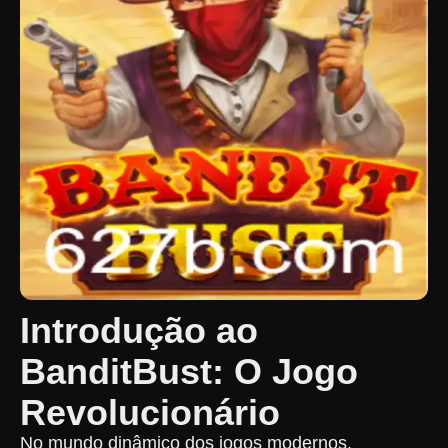
Introdução ao
BanditBust: O Jogo
Revolucionário
No mundo dinâmico dos jogos modernos,