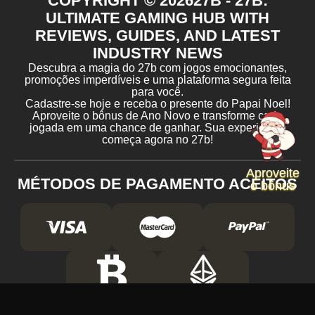
COPYRIGHT ©
2026
27B - 27B:
ULTIMATE GAMING HUB WITH
REVIEWS, GUIDES, AND LATEST
INDUSTRY NEWS
Descubra a magia do 27b com jogos emocionantes,
promoções imperdíveis e uma plataforma segura feita
para você.
Cadastre-se hoje e receba o presente do Papai Noel!
Aproveite o bônus de Ano Novo e transforme cada
jogada em uma chance de ganhar. Sua experiência
começa agora no 27b!
Aproveite
MÉTODOS DE PAGAMENTO ACEITOS
o bônus