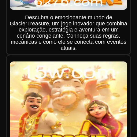
Descubra o emocionante mundo de
GlacierTreasure, um jogo inovador que combina
exploração, estratégia e aventura em um
cenário congelante. Conheça suas regras,
mecânicas e como ele se conecta com eventos
atuais.