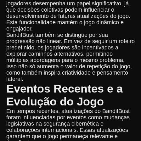
jogadores desempenha um papel significativo, já
que decisões coletivas podem influenciar o
desenvolvimento de futuras atualizações do jogo.
Esta funcionalidade mantém o jogo dinâmico e
engajador.
BanditBust também se distingue por sua
progressão não linear. Em vez de seguir um roteiro
predefinido, os jogadores são incentivados a
explorar caminhos alternativos, permitindo
múltiplas abordagens para o mesmo problema.
Isso não só aumenta o valor de repetição do jogo,
como também inspira criatividade e pensamento
lateral.
Eventos Recentes e a
Evolução do Jogo
Em tempos recentes, atualizações do BanditBust
foram influenciadas por eventos como mudanças
legislativas na segurança cibernética e
colaborações internacionais. Essas atualizações
garantem que o jogo permaneça relevante e