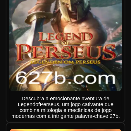
Descubra a emocionante aventura de
LegendofPerseus, um jogo cativante que
combina mitologia e mecânicas de jogo
modernas com a intrigante palavra-chave 27b.