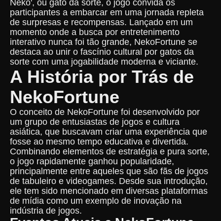
Neko', ou gato da sorte, o jogo convida os
participantes a embarcar em uma jornada repleta
de surpresas e recompensas. Lançado em um
momento onde a busca por entretenimento
interativo nunca foi tão grande, NekoFortune se
destaca ao unir o fascínio cultural por gatos da
sorte com uma jogabilidade moderna e viciante.
A História por Trás de
NekoFortune
O conceito de NekoFortune foi desenvolvido por
um grupo de entusiastas de jogos e cultura
asiática, que buscavam criar uma experiência que
fosse ao mesmo tempo educativa e divertida.
Combinando elementos de estratégia e pura sorte,
o jogo rapidamente ganhou popularidade,
principalmente entre aqueles que são fãs de jogos
de tabuleiro e videogames. Desde sua introdução,
ele tem sido mencionado em diversas plataformas
de mídia como um exemplo de inovação na
indústria de jogos.