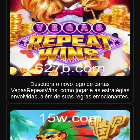
Descubra o novo jogo de cartas
VegasRepeatWins, como jogar e as estratégias
envolvidas, além de suas regras emocionantes.