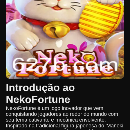
Introdução ao
NekoFortune
NekoFortune é um jogo inovador que vem
conquistando jogadores ao redor do mundo com
seu tema cativante e mecânica envolvente.
Inspirado na tradicional figura japonesa do 'Maneki