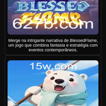
Merge na intrigante narrativa de BlessedFlame,
um jogo que combina fantasia e estratégia com
eventos contemporâneos.