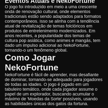
Eventos Atuais e NekoFortune
O jogo foi introduzido em meio a uma crescente
onda de renovação cultural, onde elementos
tradicionais estão sendo adaptados para formatos
contemporâneos. Isso se alinha com a tendência
atual de revitalização de temas folclóricos em
produtos de entretenimento modernizados. Em
anos recentes, a popularidade dos temas de
cultura pop asiática, como animes e mangás, tem
dado um impulso adicional ao NekoFortune,
tornando-o um fenômeno global.
Como Jogar
NekoFortune
NekoFortune é fácil de aprender, mas desafiante
de dominar, tornando-se adequado para jogadores
de todas as idades. O jogo é jogado em um
tabuleiro temático, onde cada jogador assume o
papel de um explorador, buscando acumular o
máximo de 'Moedas da Sorte' possíveis, usando
as habilidades únicas dos gatos da fortuna.