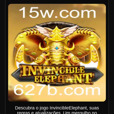
Descubra o jogo InvincibleElephant, suas
regras e atualizações. Um mergulho no