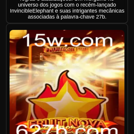
universo dos jogos com o recém-lançado
InvincibleElephant e suas intrigantes mecânicas
associadas à palavra-chave 27b.