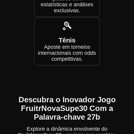
estatísticas e análises
exclusivas.
🎾
Tênis
Aposte em torneios
internacionais com odds
competitivas.
Descubra o Inovador Jogo
FruitrNovaSupe30 Com a
Palavra-chave 27b
Explore a dinâmica envolvente do