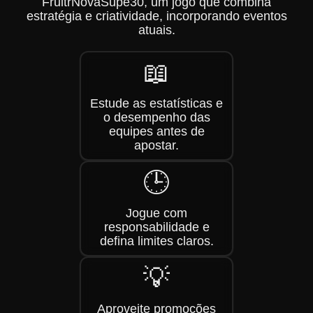
FruitrNovaSupe30, um jogo que combina
estratégia e criatividade, incorporando eventos
atuais.
📖
Estude as estatísticas e
o desempenho das
equipes antes de
apostar.
🕒
Jogue com
responsabilidade e
defina limites claros.
💡
Aproveite promoções