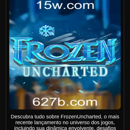
Descubra tudo sobre FrozenUncharted, o mais
recente lançamento no universo dos jogos,
incluindo sua dinâmica envolvente, desafios