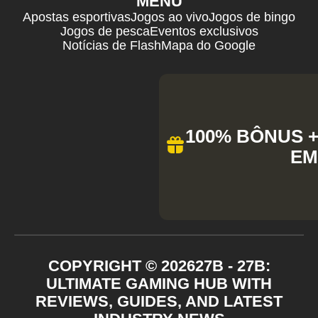
MENU
Apostas esportivas
Jogos ao vivo
Jogos de bingo
Jogos de pesca
Eventos exclusivos
Notícias de Flash
Mapa do Google
100% BÔNUS + 
EM
COPYRIGHT ©
2026
27B - 27B:
ULTIMATE GAMING HUB WITH
REVIEWS, GUIDES, AND LATEST