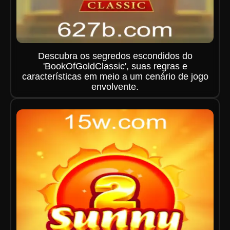
Descubra os segredos escondidos do
'BookOfGoldClassic', suas regras e
características em meio a um cenário de jogo
envolvente.