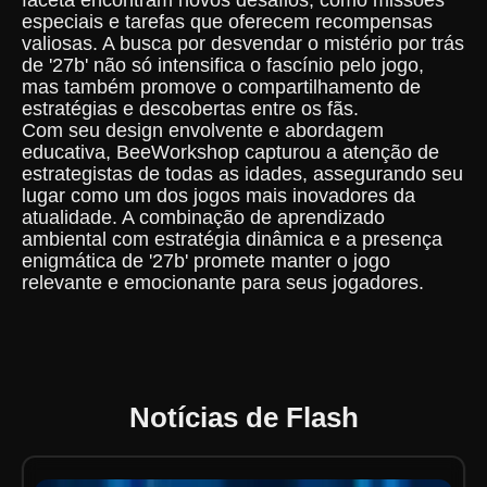
faceta encontram novos desafios, como missões
especiais e tarefas que oferecem recompensas
valiosas. A busca por desvendar o mistério por trás
de '27b' não só intensifica o fascínio pelo jogo,
mas também promove o compartilhamento de
estratégias e descobertas entre os fãs.
Com seu design envolvente e abordagem
educativa, BeeWorkshop capturou a atenção de
estrategistas de todas as idades, assegurando seu
lugar como um dos jogos mais inovadores da
atualidade. A combinação de aprendizado
ambiental com estratégia dinâmica e a presença
enigmática de '27b' promete manter o jogo
relevante e emocionante para seus jogadores.
Notícias de Flash