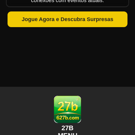
conexões com eventos atuais.
Jogue Agora e Descubra Surpresas
27B