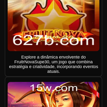
Explore a dinâmica envolvente do
FruitrNovaSupe30, um jogo que combina
estratégia e criatividade, incorporando eventos
atuais.