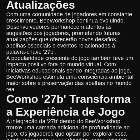
Atualizações
Com uma comunidade de jogadores em constante
crescimento, BeeWorkshop continua evoluindo.
Desenvolvedores permanecem atentos às
sugestões dos jogadores, prometendo futuras
atualizações que oferecerão novos desafios,
abelhas especiais e eventos relacionados à
palavra-chave '27b'.
A popularidade crescente do jogo também teve um
impacto positivo fora do mundo virtual. Com
iniciativas educacionais sendo integradas ao jogo,
BeeWorkshop estimula uma consciência ambiental
maior sobre a preservação das abelhas no mundo
real.
Como '27b' Transforma
a Experiência de Jogo
A integração da '27b' dentro do BeeWorkshop
trouxe uma camada adicional de profundidade ao
jogo. Os jogadores que optam por explorar essa