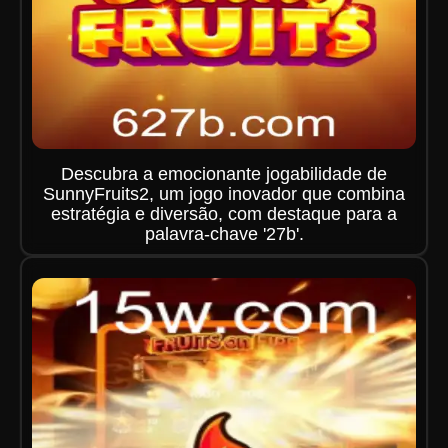
Descubra a emocionante jogabilidade de
SunnyFruits2, um jogo inovador que combina
estratégia e diversão, com destaque para a
palavra-chave '27b'.