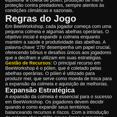
equilibrar a coleta de pólen, produção de mel e
proteção contra predadores, sempre atentos às
condições climáticas e sazonais.
Regras do Jogo
Em BeeWorkshop, cada jogador começa com uma
pequena colmeia e algumas abelhas operárias. O
objetivo inicial é expandir a colmeia enquanto
mantém a saúde e produtividade das abelhas. A
palavra-chave '27b' desempenha um papel crucial,
oferecendo bônus e desafios únicos aos jogadores
que a decifram e utilizam em suas estratégias.
Gestão de Recursos
: O principal recurso em
BeeWorkshop é o pólen, que é coletado pelas
abelhas operárias. O pólen é utilizado para
produzir mel, que serve como moeda de troca para
a expansão da colmeia e aquisição de melhorias.
Expansão Estratégica
A expansão da colmeia é essencial para o sucesso
em BeeWorkshop. Os jogadores devem decidir
quando e como expandir seus territórios,
balanceando recursos e riscos. Com a introdução