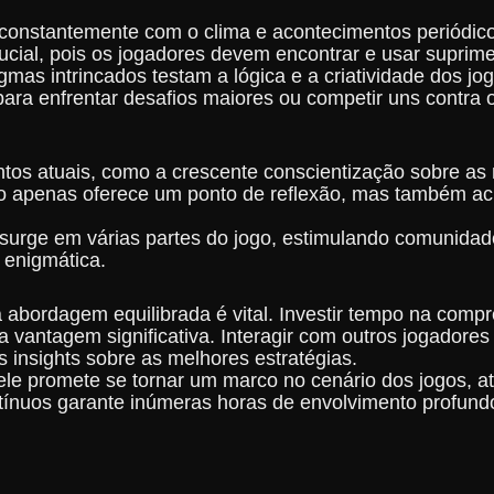
nstantemente com o clima e acontecimentos periódico
ucial, pois os jogadores devem encontrar e usar suprime
mas intrincados testam a lógica e a criatividade dos jo
ara enfrentar desafios maiores ou competir uns contra 
ntos atuais, como a crescente conscientização sobre as
ão apenas oferece um ponto de reflexão, mas também a
surge em várias partes do jogo, estimulando comunidad
a enigmática.
 abordagem equilibrada é vital. Investir tempo na com
a vantagem significativa. Interagir com outros jogadore
s insights sobre as melhores estratégias.
le promete se tornar um marco no cenário dos jogos, at
ínuos garante inúmeras horas de envolvimento profundo