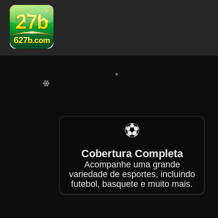
❄
⚽
❄
Cobertura Completa
Acompanhe uma grande
variedade de esportes, incluindo
futebol, basquete e muito mais.