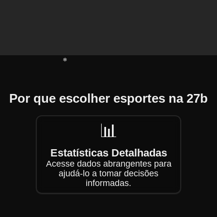
❄
❄
Por que escolher esportes na 27b
❄
📊
Estatísticas Detalhadas
Acesse dados abrangentes para
ajudá-lo a tomar decisões
informadas.