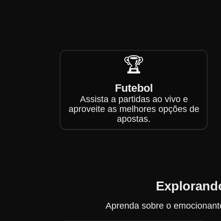
🏆
Futebol
Assista a partidas ao vivo e
aproveite as melhores opções de
apostas.
Explorand
Aprenda sobre o emocionante 