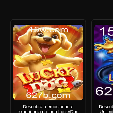
Descubra a emocionante
Descub
experiência do jogo LuckyDog
Unlimi