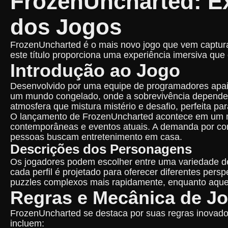
FrozenUncharted: 
dos Jogos
FrozenUncharted é o mais novo jogo que vem captur
este título proporciona uma experiência imersiva que
Introdução ao Jogo
Desenvolvido por uma equipe de programadores apai
um mundo congelado, onde a sobrevivência depende de
atmosfera que mistura mistério e desafio, perfeita p
O lançamento de FrozenUncharted acontece em um mom
contemporâneas e eventos atuais. A demanda por con
pessoas buscam entretenimento em casa.
Descrições dos Personagens
Os jogadores podem escolher entre uma variedade de 
cada perfil é projetado para oferecer diferentes pers
puzzles complexos mais rapidamente, enquanto aquel
Regras e Mecânica de J
FrozenUncharted se destaca por suas regras inovado
incluem: