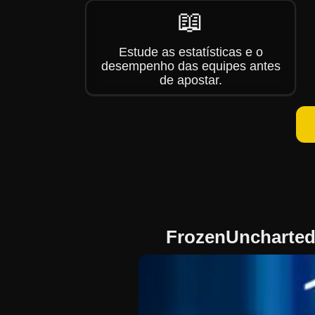
📖
Estude as estatísticas e o
desempenho das equipes antes
de apostar.
FrozenUncharted