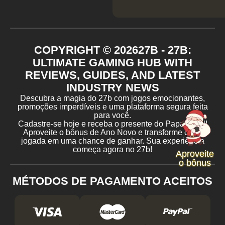
COPYRIGHT ©
2026
27B - 27B:
ULTIMATE GAMING HUB WITH
REVIEWS, GUIDES, AND LATEST
INDUSTRY NEWS
Descubra a magia do 27b com jogos emocionantes,
promoções imperdíveis e uma plataforma segura feita
para você.
Cadastre-se hoje e receba o presente do Papai Noel!
Aproveite o bônus de Ano Novo e transforme cada
jogada em uma chance de ganhar. Sua experiência
começa agora no 27b!
Aproveite
o bônus
MÉTODOS DE PAGAMENTO ACEITOS