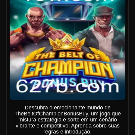
Descubra o emocionante mundo de
TheBeltOfChampionBonusBuy, um jogo que
mistura estratégia e sorte em um cenário
vibrante e competitivo. Aprenda sobre suas
regras e introdução.