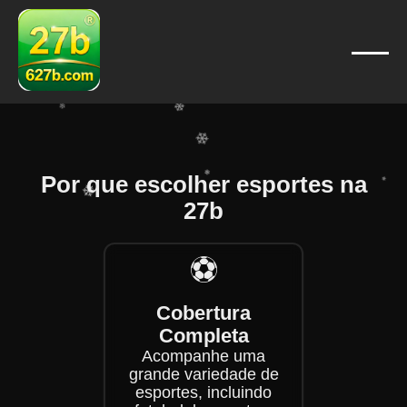
❄
❄
❄
❄
❄
❄
Por que escolher esportes na
❄
❄
27b
❄
⚽
❄
❄
❄
Cobertura
Completa
Acompanhe uma
grande variedade de
esportes, incluindo