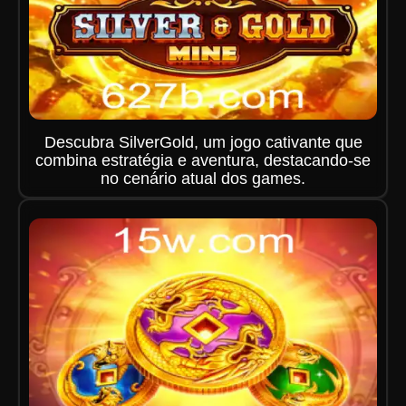
Descubra SilverGold, um jogo cativante que
combina estratégia e aventura, destacando-se
no cenário atual dos games.