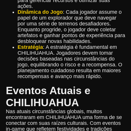
para gerenciar recursos e otimizar suas
ações.
Dinâmica do Jogo
: Cada jogador assume o
papel de um explorador que deve navegar
por uma série de terrenos desafiadores.
Enquanto progride, o jogador deve coletar
artefatos e ganhar pontos de experiência para
desbloquear novas habilidades.
Estratégia
: A estratégia é fundamental em
CHILIHUAHUA. Jogadores devem tomar
decisões baseadas nas circunstâncias do
jogo, equilibrando o risco e a recompensa. O
planejamento cuidadoso resulta em maiores
recompensas e avanço mais rápido.
Eventos Atuais e
CHILIHUAHUA
Nas atuais circunstâncias globais, muitos
encontraram em CHILIHUAHUA uma forma de se
conectar com suas raízes culturais. Com eventos
in-game que refletem festividades e tradições