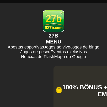
27B
MENU
Apostas esportivas
Jogos ao vivo
Jogos de bingo
Jogos de pesca
Eventos exclusivos
Notícias de Flash
Mapa do Google
100% BÔNUS + 
EM